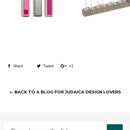
Share
Share
Tweet
Tweet
+1
+1
on
on
on
Facebook
Twitter
Google
← BACK TO A BLOG FOR JUDAICA DESIGN LOVERS
Plus
Sign