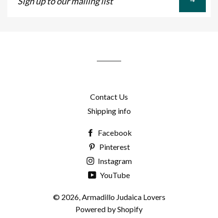
up
to
our
mailing
list
Contact Us
Shipping info
Facebook
Pinterest
Instagram
YouTube
© 2026,
Armadillo Judaica Lovers
Powered by Shopify