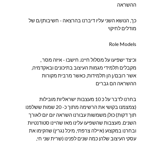
ההשראה
כך, הנושא השני עליו דיברנו בהרצאה - חשיבותן/ם של
מודלים לחיקוי
Role Models
, וכיצד ישפיעו על מסלול חיינו. חישבו - איזה מסר
מקבלים תלמידי מגמות העיצוב בתיכונים ובאקדמיה,
אשר רובם/ן הן תלמידות, כאשר מרבית מקורות
ההשראה הם גברים
בחרנו לדבר על כ 10 מעצבות ישראליות מובילות
(צמצמנו בקושי את הרשימה מתוך כ- 20 שמות ששלפנו
תוך דקות) כולן משמשות עבורנו השראה יום יום לאורך
השנים. מעצבות שהשפיעו עלינו מאז שהיינו סטודנטיות
ובחרנו במקצוע (איילה צרפתי, מיכל נגרין) שהקימו את
עסקי העיצוב שלהן כמה שנים לפנינו (שרית שני חי,