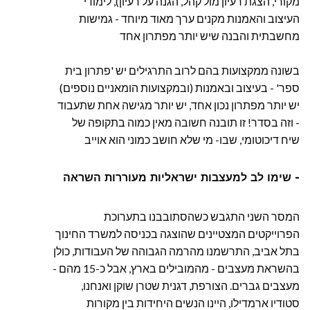
מקורי, הצגת רעיון מול קהל, הגנה על רעיון), לימודי
העיצוב והאמנות מקנים ערך מאוד מיוחד - גמישות
מחשבתית והבנה שיש יותר מפתרון אחד
בשונה ממקצועות בהם לרוב התרגילים יש 'פתרון בית
ספר' - בעיצוב ובאמנות (ובמקצועות הומאניים נוספים)
יש יותר מפתרון נכון אחד, יש יותר מגישה אחת שתעבוד
- וזה בסדר! זו תובנה חשובה מאין כמוה בתקופה של
שיח דיכוטומי, שבו- מי שלא חושב כמוני הוא אוייב
שימו לב למעצבות ישראליות מעוררות השראה -
המסר השני התגבש כשהסתובבנו בתערוכת
הפרוייקטים המצטיינים שהוצגה בכניסה למשרד החינוך
בתל אביב, התרשמנו מהרמה הגבוהה של העבודות, כולן
בהשראת מעצבים - מהמובילים בארץ, אבל כ-15 מהם -
מעצבים גברים. הצורפת, דגנית שטרן שוקן ואנחנו,
סטודיו ארמדילו, היינו הנשים היחידות בין מקורות